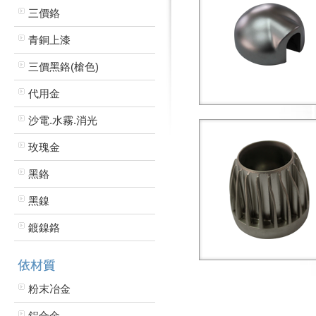
三價鉻
青銅上漆
三價黑鉻(槍色)
代用金
沙電.水霧.消光
玫瑰金
黑鉻
黑鎳
鍍鎳鉻
粉末冶金
鋁合金