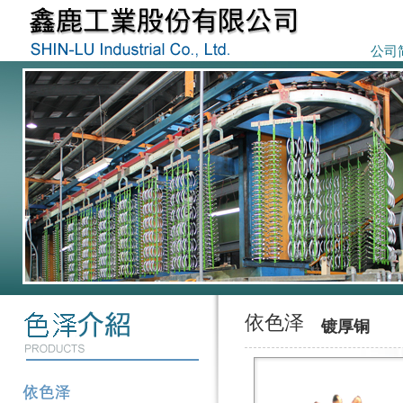
公司
依色泽
镀厚铜